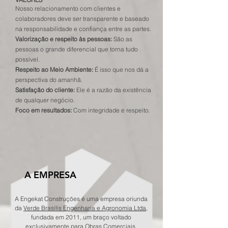
Nosso relacionamento com clientes e
colaboradores deve ser transparente e baseado
na responsabilidade e confiança entre as partes.
Valorização e respeito às pessoas:
São as
pessoas o grande diferencial que torna tudo
possível.
Respeito ao Meio Ambiente:
É isso que nos dá a
perspectiva do amanhã.
Satisfação do cliente:
Ele é a razão da existência
de qualquer negócio.
Foco em resultados:
Com integridade e respeito.
A EMPRESA
A Engekat Construções é uma empresa oriunda
da
Verde Brasilis Engenharia e Agronomia Ltda
,
fundada em 2011, um braço voltado
exclusivamente para Obras Comerciais,