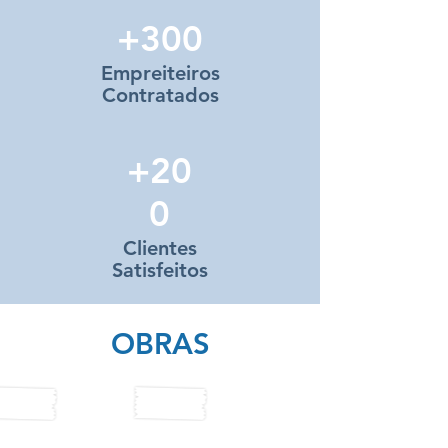
+300
Empreiteiros
Contratados
+20
0
Clientes
Satisfeitos
OBRAS